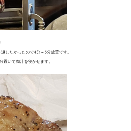
！
通したかったので4分～5分放置です。
0分置いて肉汁を寝かせます。