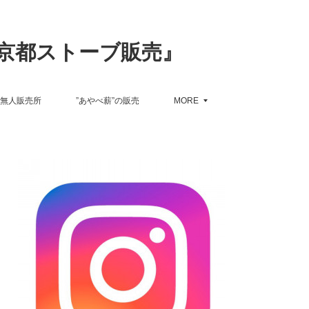
京都ストーブ販売』
無人販売所
”あやべ薪”の販売
MORE