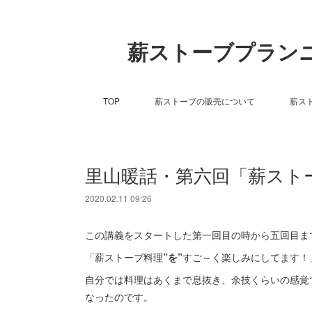
薪ストーブプラン
TOP
薪ストーブの販売について
薪ス
里山暖話・第六回「薪スト
2020.02.11 09:26
この講義をスタートした第一回目の時から五回目ま
「薪ストーブ料理
”を”
すご～く楽しみにしてます！
自分では料理はあくまで息抜き、余技くらいの感覚
なったのです。