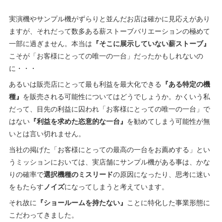
実演機やサンプル機がずらりと並んだお店は確かに見応えがあり
ますが、それだって数多ある薪ストーブバリエーションの極めて
一部に過ぎません。本当は
『そこに展示していない薪ストーブ』
こそが「お客様にとっての唯一の一台」だったかもしれないの
に・・・
あるいは販売店にとって最も利益を最大化できる
『ある特定の機
種』
を販売される可能性についてはどうでしょうか。かくいう私
だって、目先の利益に囚われ「お客様にとっての唯一の一台」で
はない
『利益を求めた恣意的な一台』
を勧めてしまう可能性が無
いとは言い切れません。
当社の掲げた「お客様にとっての最高の一台をお薦めする」とい
うミッションにおいては、実店舗にサンプル機がある事は、かな
りの確率で
選択機種のミスリード
の原因になったり、思考に迷い
をもたらす
ノイズ
になってしまうと考えています。
それ故に
『ショールームを持たない』
ことに特化した事業形態に
こだわってきました。