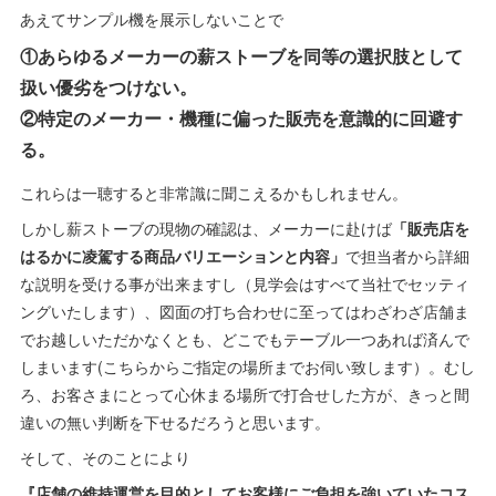
あえてサンプル機を展示しないことで
①あらゆるメーカーの薪ストーブを同等の選択肢として
扱い優劣をつけない。
②特定のメーカー・機種に偏った販売を意識的に回避す
る。
これらは一聴すると非常識に聞こえるかもしれません。
しかし薪ストーブの現物の確認は、メーカーに赴けば
「販売店を
はるかに凌駕する商品バリエーションと内容」
で担当者から詳細
な説明を受ける事が出来ますし（見学会はすべて当社でセッティ
ングいたします）、図面の打ち合わせに至ってはわざわざ店舗ま
でお越しいただかなくとも、どこでもテーブル一つあれば済んで
しまいます(こちらからご指定の場所までお伺い致します）。むし
ろ、お客さまにとって心休まる場所で打合せした方が、きっと間
違いの無い判断を下せるだろうと思います。
そして、そのことにより
『店舗の維持運営を目的としてお客様にご負担を強いていたコス