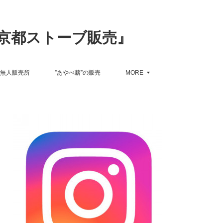
京都ストーブ販売』
無人販売所
”あやべ薪”の販売
MORE