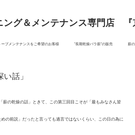
ニング＆メンテナンス専門店 『
トーブメンテナンスをご希望のお客様
”長期乾燥バラ薪”の販売
薪の
深い話」
「薪の乾燥の話」ときて、この第三回目こそが「最もみなさん皆
ための前説」だったと言っても過言ではないくらい、この日の為に